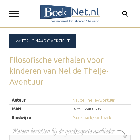
<< TERUG NAAR OVERZICHT
Filosofische verhalen voor
kinderen
van
Nel de Theije-
Avontuur
Auteur
Nel de Theije-Avontuur
ISBN
9789088400803
Bindwijze
Paperback / softback