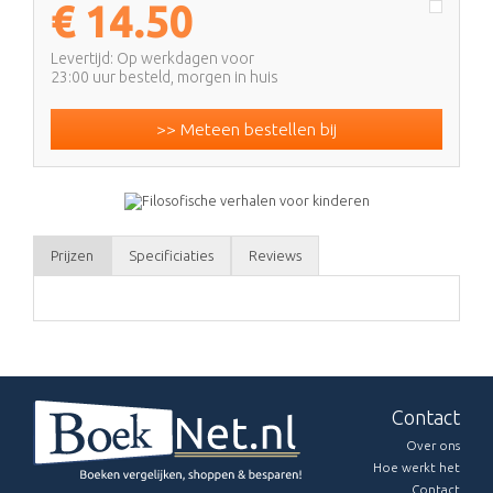
€
14.50
Levertijd: Op werkdagen voor
23:00 uur besteld, morgen in huis
>> Meteen bestellen bij
Prijzen
Specificiaties
Reviews
Contact
Over ons
Hoe werkt het
Contact