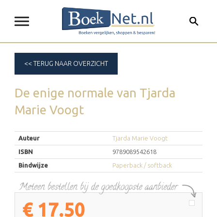
<< TERUG NAAR OVERZICHT
De enige normale
van
Tjarda
Marie Voogt
Auteur
Tjarda Marie Voogt
ISBN
9789089542618
Bindwijze
Paperback / softback
€
17.50