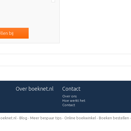
len bij
Over boeknet.nl
Contact
Over ons
Hoe werkt het
Contact
oeknet.nl -
Blog
-
Meer bespaar tips
-
Online boekwinkel
-
Boeken bestellen