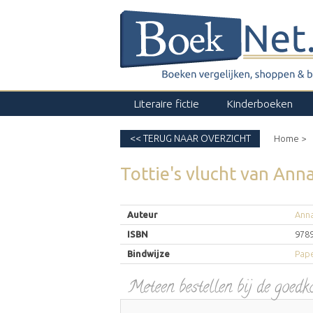
Literaire fictie
Kinderboeken
<< TERUG NAAR OVERZICHT
Home >
Tottie's vlucht
van
Anna
Auteur
Anna
ISBN
978
Bindwijze
Pape