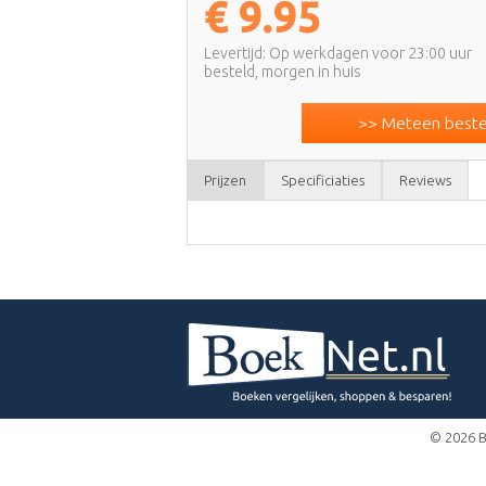
€
9.95
Levertijd: Op werkdagen voor 23:00 uur
besteld, morgen in huis
>> Meteen bestel
Prijzen
Specificiaties
Reviews
© 2026 B