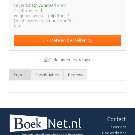
Levertijd:
Op voorraad
Voor
15.30u besteld
volgende werkdag bij u thuis*
(*met express levering door Post
NL)
>> Meteen bestellen bij
Prijzen
Specificiaties
Reviews
Contact
Over ons
Hoe werkt het