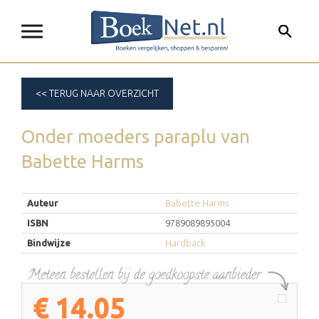
<< TERUG NAAR OVERZICHT
Onder moeders paraplu
van
Babette Harms
Auteur
Babette Harms
ISBN
9789089895004
Bindwijze
Hardback
€
14.05