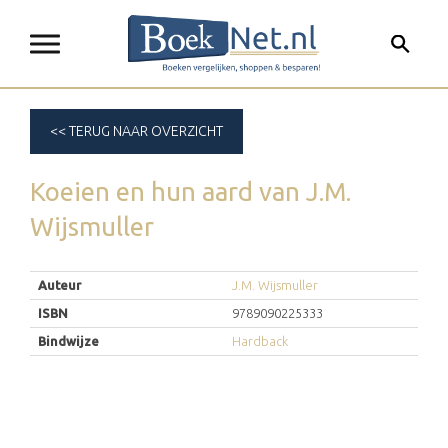
<< TERUG NAAR OVERZICHT
Koeien en hun aard
van
J.M.
Wijsmuller
Auteur
J.M. Wijsmuller
ISBN
9789090225333
Bindwijze
Hardback