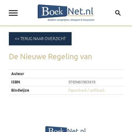
<< TERUG NAAR OVERZICHT
De Nieuwe Regeling
van
Auteur
ISBN
9789461903419
Bindwijze
Paperback / softback