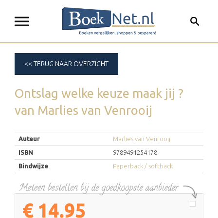
<< TERUG NAAR OVERZICHT
Ontslag welke keuze maak jij ?
van
Marlies van Venrooij
Auteur
Marlies van Venrooij
ISBN
9789491254178
Bindwijze
Paperback / softback
€
14.95