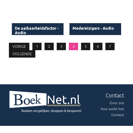
De aaibaarheidsfactor -
Medereizigers - Audio
Audio
VORIGE
1
2
3
4
5
6
7
VOLGENDE
Contact
Over ons
Hoe werkt het
Contact