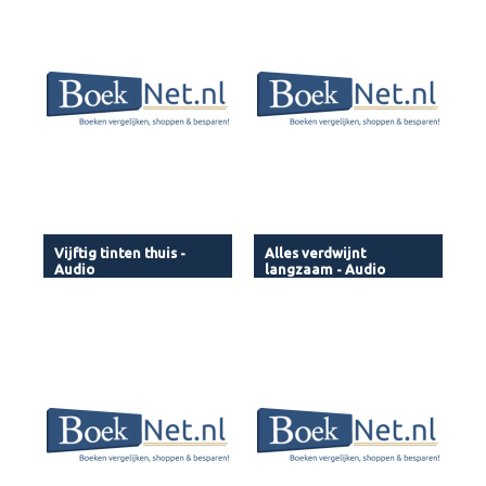
Vijftig tinten thuis -
Alles verdwijnt
Audio
langzaam - Audio